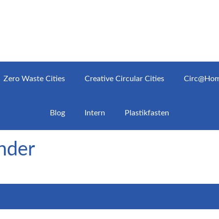
Zero Waste Cities
Creative Circular Cities
Circ@Ho
Blog
Intern
Plastikfasten
nder