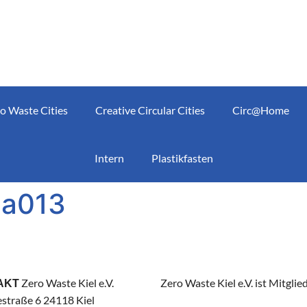
o Waste Cities
Creative Circular Cities
Circ@Home
Intern
Plastikfasten
ia013
Zero Waste Kiel e.V.
Zero Waste Kiel e.V. ist Mitglie
AKT
straße 6 24118 Kiel