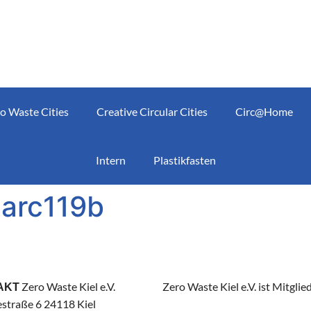
o Waste Cities
Creative Circular Cities
Circ@Home
Intern
Plastikfasten
arc119b
Zero Waste Kiel e.V.
Zero Waste Kiel e.V. ist Mitglie
AKT
straße 6 24118 Kiel