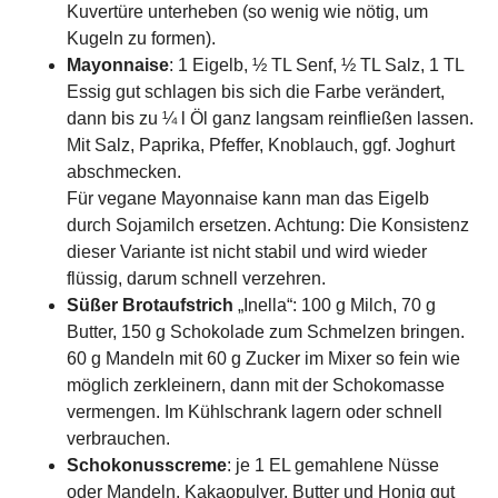
Kuvertüre unterheben (so wenig wie nötig, um
Kugeln zu formen).
Mayonnaise
: 1 Eigelb, ½ TL Senf, ½ TL Salz, 1 TL
Essig gut schlagen bis sich die Farbe verändert,
dann bis zu ¼ l Öl ganz langsam reinfließen lassen.
Mit Salz, Paprika, Pfeffer, Knoblauch, ggf. Joghurt
abschmecken.
Für vegane Mayonnaise kann man das Eigelb
durch Sojamilch ersetzen. Achtung: Die Konsistenz
dieser Variante ist nicht stabil und wird wieder
flüssig, darum schnell verzehren.
Süßer Brotaufstrich
„Inella“: 100 g Milch, 70 g
Butter, 150 g Schokolade zum Schmelzen bringen.
60 g Mandeln mit 60 g Zucker im Mixer so fein wie
möglich zerkleinern, dann mit der Schokomasse
vermengen. Im Kühlschrank lagern oder schnell
verbrauchen.
Schokonusscreme
: je 1 EL gemahlene Nüsse
oder Mandeln, Kakaopulver, Butter und Honig gut