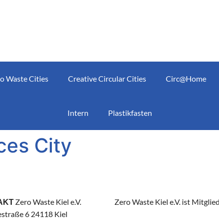
o Waste Cities
Creative Circular Cities
Circ@Home
Intern
Plastikfasten
ces City
Zero Waste Kiel e.V.
Zero Waste Kiel e.V. ist Mitglie
AKT
straße 6 24118 Kiel