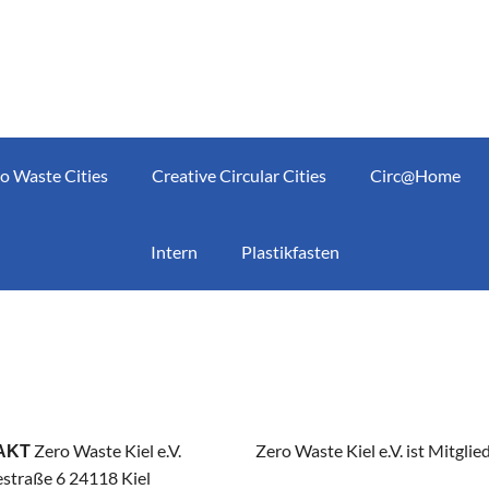
o Waste Cities
Creative Circular Cities
Circ@Home
Intern
Plastikfasten
Zero Waste Kiel e.V.
Zero Waste Kiel e.V. ist Mitglie
AKT
straße 6 24118 Kiel