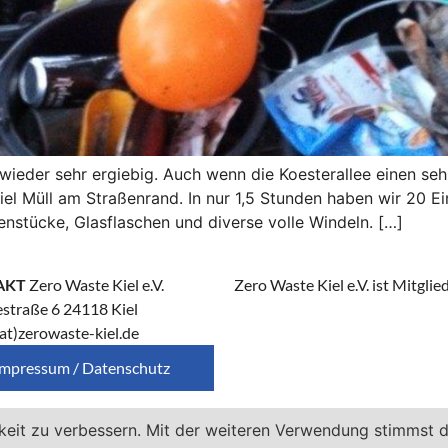
eder sehr ergiebig. Auch wenn die Koesterallee einen sehr
el Müll am Straßenrand. In nur 1,5 Stunden haben wir 20 Eim
enstücke, Glasflaschen und diverse volle Windeln. […]
AKT
Zero Waste Kiel e.V.
Zero Waste Kiel e.V. ist Mitglie
straße 6 24118 Kiel
at)zerowaste-kiel.de
Impressum / Datenschutz
keit zu verbessern. Mit der weiteren Verwendung stimmst 